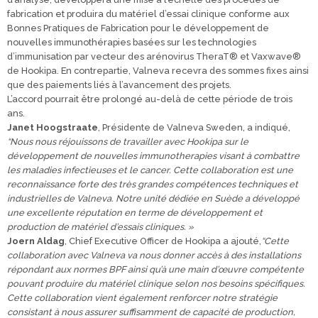
fabrication et produira du matériel d’essai clinique conforme aux
Bonnes Pratiques de Fabrication pour le développement de
nouvelles immunothérapies basées sur les technologies
d’immunisation par vecteur des arénovirus TheraT® et Vaxwave®
de Hookipa. En contrepartie, Valneva recevra des sommes fixes ainsi
que des paiements liés à l’avancement des projets.
L’accord pourrait être prolongé au-delà de cette période de trois
ans.
Janet Hoogstraate
, Présidente de Valneva Sweden, a indiqué,
“Nous nous réjouissons de travailler avec Hookipa sur le
développement de nouvelles immunotherapies visant à combattre
les maladies infectieuses et le cancer. Cette collaboration est une
reconnaissance forte des très grandes compétences techniques et
industrielles de Valneva. Notre unité dédiée en Suède a développé
une excellente réputation en terme de développement et
production de matériel d’essais cliniques. »
Joern Aldag
, Chief Executive Officer de Hookipa a ajouté,
“Cette
collaboration avec Valneva va nous donner accès à des installations
répondant aux normes BPF ainsi qu’à une main d’œuvre compétente
pouvant produire du matériel clinique selon nos besoins spécifiques.
Cette collaboration vient également renforcer notre stratégie
consistant à nous assurer suffisamment de capacité de production,