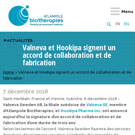
Retour
Retour
Retour
Retour
Retour
Retour
Retour
Retour
Menu
À propos
Notre réseau
Actus, événements, AAP
Notre offre
Nous rejoindre
Emploi
Domaines d
Appels à pr
FR
EN
Présentation du pôle
Membres du pôle
Actualités
Diversifiez votre réseau
En tant qu’adhérent
Offres d’emploi
Biothérapies
régionaux
ACTUALITÉS
Valneva et Hookipa signent un
Domaines d’excellence
Partenaires
Événements
Visez l’international
En tant que partenaire
Candidatures
Technologie
nationaux
accord de collaboration et de
Equipe
Réseau européen
Appels à projets
Développez vos projets d’innovation
Numérique p
européens &
fabrication
Conseil d’administration
Gagnez en visibilité
Prévention 
Home
>
Valneva et Hookipa signent un accord de collaboration et de
fabrication
Comité scientifique
7 décembre 2018
Financeurs
Saint-Herblain, France et Vienne, Autriche, 6 décembre 2018 –
Valneva Sweden AB, la filiale suédoise de
Valneva SE
, membre
d’Atlanpole Biotherapies, et
Hookipa Pharma Inc
. ont annoncé
aujourd’hui la signature d’un accord de collaboration et de
fabrication d’une durée de trois ans.
Selon les termes de l’accord, Valneva Sweden fournira des services
d’analyse, développera une mise à l’échelle des procédés de