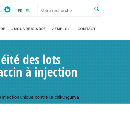
er
FR
EN
FRE
NOUS REJOINDRE
EMPLOI
CONTACT
éité des lots
ccin à injection
à injection unique contre le chikungunya