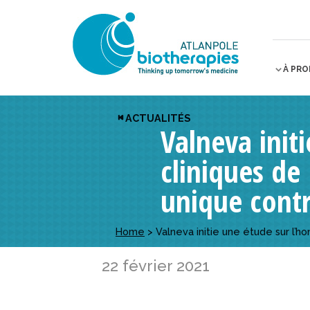
À PR
ACTUALITÉS
Valneva init
cliniques de
unique cont
Home
>
Valneva initie une étude sur l’h
22 février 2021