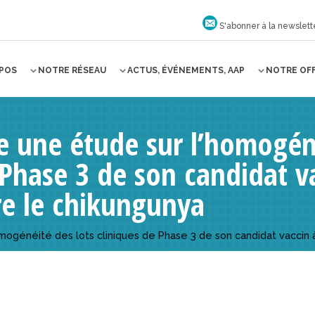
S'abonner à la newslett
OPOS
NOTRE RÉSEAU
ACTUS, ÉVÉNEMENTS, AAP
NOTRE OF
ie une étude sur l’homogén
 Phase 3 de son candidat va
re le chikungunya
omogénéité des lots cliniques de Phase 3 de son candidat vaccin 