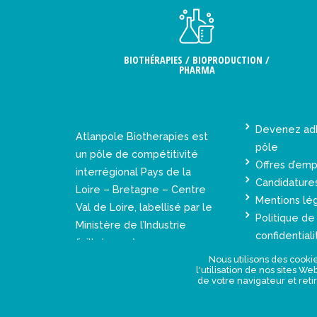
BIOTHÉRAPIES / BIOPRODUCTION /
PHARMA
Devenez ad
Atlanpole Biotherapies est
pôle
un pôle de compétitivité
Offres d’emp
interrégional Pays de la
Candidature
Loire – Bretagne – Centre
Mentions lé
Val de Loire, labellisé par le
Politique de
Ministère de l’Industrie
confidentiali
(juillet 2005).
Nous utilisons des cookie
l'utilisation de nos sites W
de votre navigateur et reti