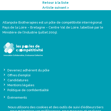
Retour à la liste
Article suivant >
Atlanpole Biotherapies est un pôle de compétitivité interrégional
Pays de la Loire – Bretagne – Centre Val de Loire, labellisé par le
Ministère de l’Industrie (juillet 2005).
Devenez adhérent du pôle
Offres d’emploi
Candidatures
Mentions légales
Politique de confidentialité
Événements
Actualités
Nous utilisons des cookies et des outils de suivi d’éditeurs tiers
Une offre globale sur-mesure
pour mémoriser vos préférences, pour mesurer et analyser