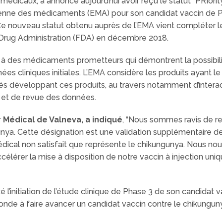
édicaux, a annoncé aujourd’hui avoir reçu le statut “PRIorit
enne des médicaments (EMA) pour son candidat vaccin de P
 Ce nouveau statut obtenu auprès de l’EMA vient compléter l
Drug Administration (FDA) en décembre 2018.
A à des médicaments prometteurs qui démontrent la possibil
nées cliniques initiales. L’EMA considère les produits ayant 
tés développant ces produits, au travers notamment d’intera
n et de revue des données.
r Médical de Valneva, a indiqué
, “Nous sommes ravis de re
unya. Cette désignation est une validation supplémentaire de
ical non satisfait que représente le chikungunya. Nous nous 
célérer la mise à disposition de notre vaccin à injection uni
l’initiation de l’étude clinique de Phase 3 de son candidat 
onde à faire avancer un candidat vaccin contre le chikungun