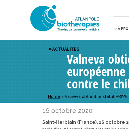
À PR
ACTUALITÉS
Valneva obti
européenne 
contre le ch
Home
>
Valneva obtient le statut PRIM
16 octobre 2020
Saint-Herblain (France), 16 octobre 