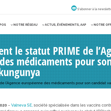
S'abonner à la newslett
OPOS
NOTRE RÉSEAU
ACTUS, ÉVÉNEMENTS, AAP
NOTRE OF
ent le statut PRIME de l’A
des médicaments pour son
ikungunya
E de l’Agence européenne des médicaments pour son candidat va
2020
–
Valneva SE,
société spécialisée dans les vaccins cont