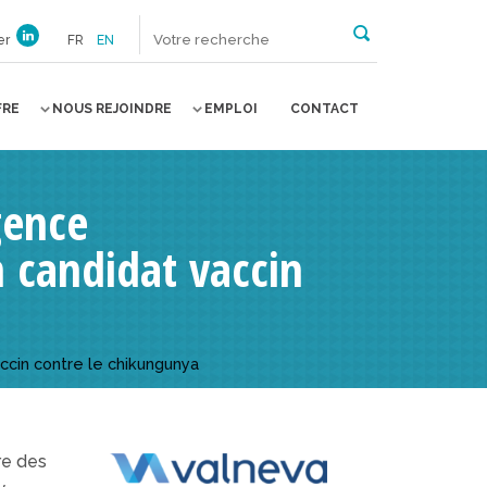
er
FR
EN
FRE
NOUS REJOINDRE
EMPLOI
CONTACT
gence
 candidat vaccin
ccin contre le chikungunya
re des