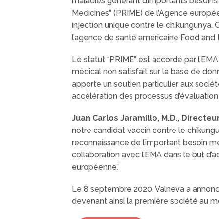
maladies générant d’importants besoins m
Medicines” (PRIME) de l’Agence europé
injection unique contre le chikungunya.
l’agence de santé américaine Food and 
Le statut “PRIME” est accordé par l’EM
médical non satisfait sur la base de don
apporte un soutien particulier aux socié
accélération des processus d’évaluatio
Juan Carlos Jaramillo, M.D., Directeu
notre candidat vaccin contre le chikung
reconnaissance de l’important besoin méd
collaboration avec l’EMA dans le but d’ac
européenne.”
Le 8 septembre 2020, Valneva a annoncé 
devenant ainsi la première société au m