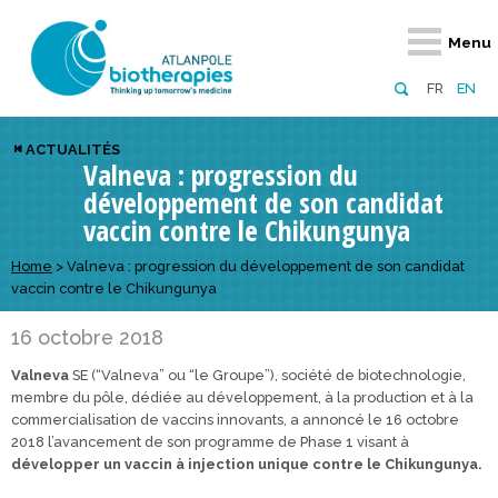
Retour
Retour
Retour
Retour
Retour
Retour
Retour
Retour
Menu
À propos
Notre réseau
Actus, événements, AAP
Notre offre
Nous rejoindre
Emploi
Domaines d
Appels à pr
FR
EN
Présentation du pôle
Membres du pôle
Actualités
Diversifiez votre réseau
En tant qu’adhérent
Offres d’emploi
Biothérapies
régionaux
ACTUALITÉS
Valneva : progression du
Domaines d’excellence
Partenaires
Événements
Visez l’international
En tant que partenaire
Candidatures
Technologie
nationaux
développement de son candidat
Equipe
Réseau européen
Appels à projets
Développez vos projets d’innovation
Numérique p
européens &
vaccin contre le Chikungunya
Conseil d’administration
Gagnez en visibilité
Prévention 
Home
>
Valneva : progression du développement de son candidat
vaccin contre le Chikungunya
Comité scientifique
16 octobre 2018
Financeurs
Valneva
SE (“Valneva” ou “le Groupe”), société de biotechnologie,
membre du pôle, dédiée au développement, à la production et à la
commercialisation de vaccins innovants, a annoncé le 16 octobre
2018 l’avancement de son programme de Phase 1 visant à
développer un vaccin à injection unique contre le Chikungunya.