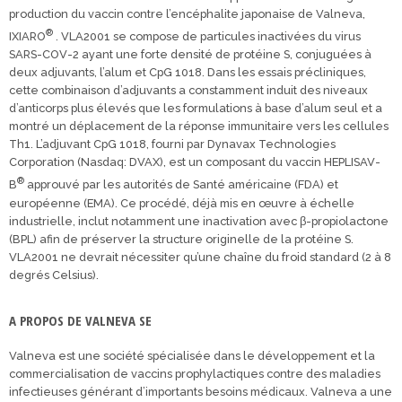
production du vaccin contre l’encéphalite japonaise de Valneva,
®
IXIARO
. VLA2001 se compose de particules inactivées du virus
SARS-COV-2 ayant une forte densité de protéine S, conjuguées à
deux adjuvants, l’alum et CpG 1018. Dans les essais précliniques,
cette combinaison d’adjuvants a constamment induit des niveaux
d’anticorps plus élevés que les formulations à base d’alum seul et a
montré un déplacement de la réponse immunitaire vers les cellules
Th1. L’adjuvant CpG 1018, fourni par Dynavax Technologies
Corporation (Nasdaq: DVAX), est un composant du vaccin HEPLISAV-
®
B
approuvé par les autorités de Santé américaine (FDA) et
européenne (EMA). Ce procédé, déjà mis en œuvre à échelle
industrielle, inclut notamment une inactivation avec β-propiolactone
(BPL) afin de préserver la structure originelle de la protéine S.
VLA2001 ne devrait nécessiter qu’une chaîne du froid standard (2 à 8
degrés Celsius).
A PROPOS DE VALNEVA SE
Valneva est une société spécialisée dans le développement et la
commercialisation de vaccins prophylactiques contre des maladies
infectieuses générant d’importants besoins médicaux. Valneva a une