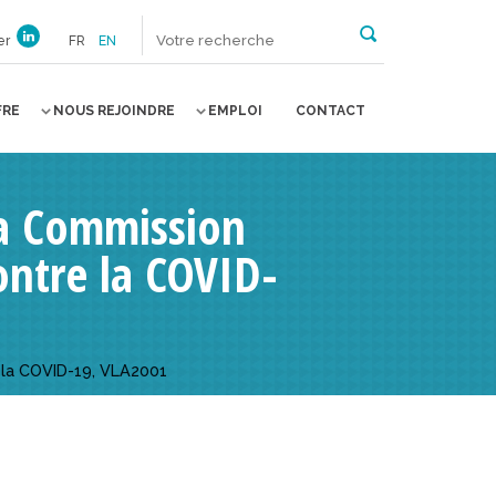
er
FR
EN
FRE
NOUS REJOINDRE
EMPLOI
CONTACT
la Commission
ontre la COVID-
 la COVID-19, VLA2001