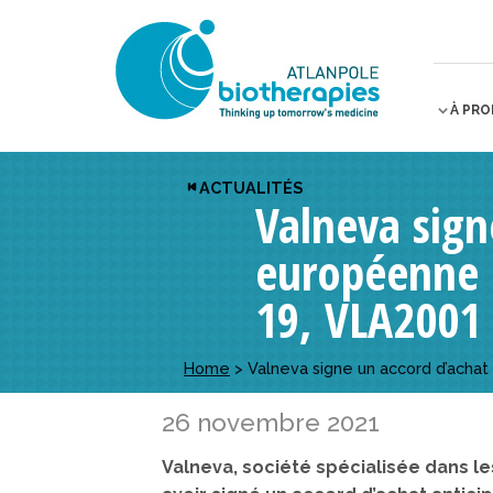
À PR
ACTUALITÉS
Valneva sign
européenne p
19, VLA2001
Home
>
Valneva signe un accord d’acha
26 novembre 2021
Valneva, société spécialisée dans l