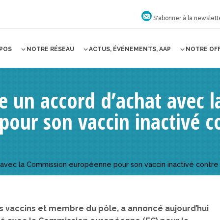
S'abonner à la newslett
OPOS
NOTRE RÉSEAU
ACTUS, ÉVÉNEMENTS, AAP
NOTRE OF
e un accord d’achat avec 
our son vaccin inactivé c
t avec la Commission européenne pour son vaccin inactivé contre
es vaccins et membre du pôle, a annoncé aujourd’hui