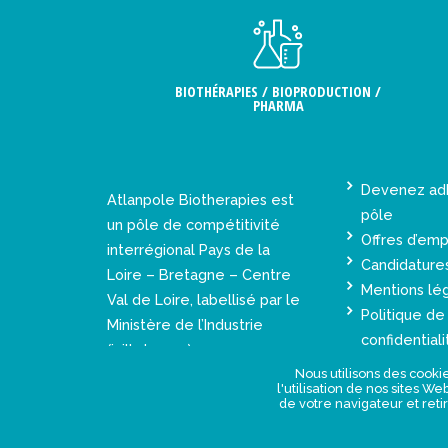
BIOTHÉRAPIES / BIOPRODUCTION /
PHARMA
Devenez ad
Atlanpole Biotherapies est
pôle
un pôle de compétitivité
Offres d’emp
interrégional Pays de la
Candidature
Loire – Bretagne – Centre
Mentions lé
Val de Loire, labellisé par le
Politique de
Ministère de l’Industrie
confidentiali
(juillet 2005).
Nous utilisons des cookie
l'utilisation de nos sites W
de votre navigateur et reti