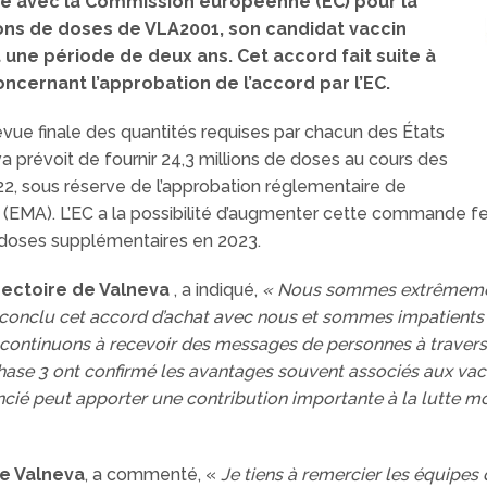
ipé avec la Commission européenne (EC) pour la
ons de doses de VLA2001, son candidat vaccin
 une période de deux ans. Cet accord fait suite à
cernant l’approbation de l’accord par l’EC.
revue finale des quantités requises par chacun des États
prévoit de fournir 24,3 millions de doses au cours des
2, sous réserve de l’approbation réglementaire de
MA). L’EC a la possibilité d’augmenter cette commande ferm
s doses supplémentaires en 2023.
rectoire de Valneva
, a indiqué,
« Nous sommes extrêmeme
onclu cet accord d’achat avec nous et sommes impatients de
continuons à recevoir des messages de personnes à traver
 Phase 3 ont confirmé les avantages souvent associés aux vac
encié peut apporter une contribution importante à la lutte
de Valneva
, a commenté, «
Je tiens à remercier les équipe