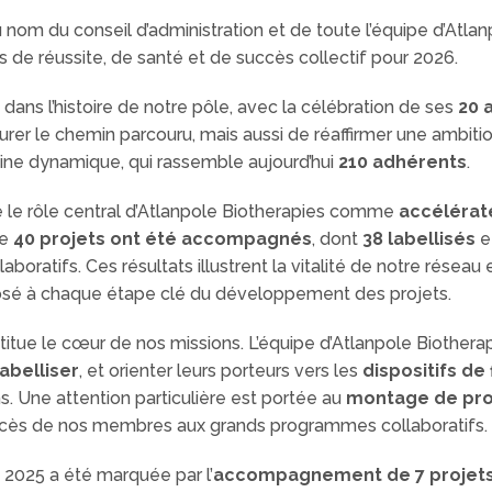
 nom du conseil d’administration et de toute l’équipe d’Atla
 de réussite, de santé et de succès collectif pour 2026.
ans l’histoire de notre pôle, avec la célébration de ses
20 
urer le chemin parcouru, mais aussi de réaffirmer une ambiti
ine dynamique, qui rassemble aujourd’hui
210 adhérents
.
mé le rôle central d’Atlanpole Biotherapies comme
accélérat
de
40 projets ont été accompagnés
, dont
38 labellisés
e
llaboratifs. Ces résultats illustrent la vitalité de notre réseau 
sé à chaque étape clé du développement des projets.
ue le cœur de nos missions. L’équipe d’Atlanpole Biotherap
labelliser
, et orienter leurs porteurs vers les
dispositifs de
. Une attention particulière est portée au
montage de pro
accès de nos membres aux grands programmes collaboratifs.
, 2025 a été marquée par l’
accompagnement de 7 projet