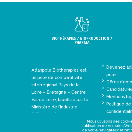
BIOTHÉRAPIES / BIOPRODUCTION /
PHARMA
Devenez ad
Atlanpole Biotherapies est
pôle
un pôle de compétitivité
Offres d’emp
interrégional Pays de la
Candidature
Loire – Bretagne – Centre
Mentions lé
Val de Loire, labellisé par le
Politique de
Ministère de l’Industrie
confidentiali
(juillet 2005).
Nous utilisons des cookie
l'utilisation de nos sites W
de votre navigateur et reti