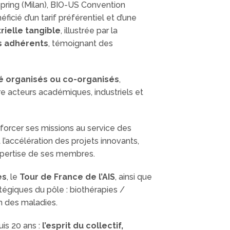
pring (Milan), BIO-US Convention
ficié d’un tarif préférentiel et d’une
rielle tangible
, illustrée par la
rs adhérents
, témoignant des
é organisés ou co-organisés
,
tre acteurs académiques, industriels et
forcer ses missions au service des
l’accélération des projets innovants,
’expertise de ses membres.
es
, le
Tour de France de l’AIS
, ainsi que
atégiques du pôle : biothérapies /
n des maladies.
uis 20 ans :
l’esprit du collectif,