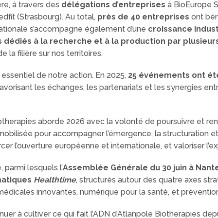
ère, à travers des
délégations d’entreprises
à BioEurope S
dfit (Strasbourg). Au total,
près de 40 entreprises
ont béné
ernationale s’accompagne également d’une
croissance indust
dédiés à la recherche et à la production par plusieu
 filière sur nos territoires.
essentiel de notre action. En 2025,
25 événements ont ét
favorisant les échanges, les partenariats et les synergies en
therapies aborde 2026 avec la volonté de poursuivre et ren
obilisée pour accompagner l’émergence, la structuration et 
rcer l’ouverture européenne et internationale, et valoriser l
 parmi lesquels l’
Assemblée Générale du 30 juin à Nant
atiques
Healthtime
, structurés autour des quatre axes str
édicales innovantes, numérique pour la santé, et préventio
uer à cultiver ce qui fait l’ADN d’Atlanpole Biotherapies dep