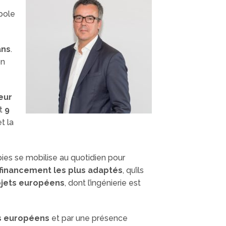
npole
ans
.
on
eur
t
9
et la
ies se mobilise au quotidien pour
 financement les plus adaptés
, qu’ils
jets européens
, dont l’ingénierie est
s européens
et par une présence