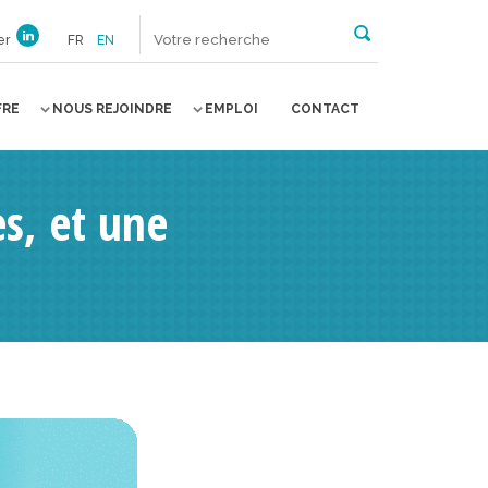
er
FR
EN
FRE
NOUS REJOINDRE
EMPLOI
CONTACT
es, et une