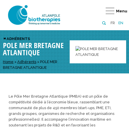
Retour
Retour
Retour
Retour
Retour
Retour
Retour
Retour
Menu
À propos
Notre réseau
Actus, événements, AAP
Notre offre
Nous rejoindre
Emploi
Domaines d
Appels à pr
FR
EN
Présentation du pôle
Membres du pôle
Actualités
Diversifiez votre réseau
En tant qu’adhérent
Offres d’emploi
Biothérapies
régionaux
ADHÉRENTS
POLE MER BRETAGNE
Domaines d’excellence
Partenaires
Événements
Visez l’international
En tant que partenaire
Candidatures
Technologie
nationaux
ATLANTIQUE
Equipe
Réseau européen
Appels à projets
Développez vos projets d’innovation
Numérique p
européens &
Home
>
Adhérents
>
POLE MER
Conseil d’administration
Gagnez en visibilité
Prévention 
BRETAGNE ATLANTIQUE
Comité scientifique
Financeurs
Le Pôle Mer Bretagne Atlantique (PMBA) est un pôle de
compétitivité dédié à l’économie bleue, rassemblant une
communauté de plus de 450 membres (start-ups, PME, ETI,
grands groupes, organismes de recherche et organisations
professionnelles). Il accompagne l’innovation maritime en
soutenant les projets de R&D et en favorisant les