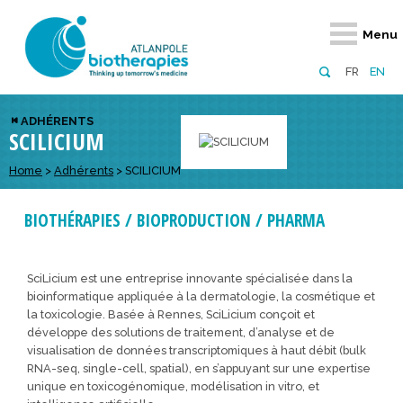
Retour
Retour
Retour
Retour
Retour
Retour
Retour
Retour
Menu
À propos
Notre réseau
Actus, événements, AAP
Notre offre
Nous rejoindre
Emploi
Domaines d
Appels à pr
FR
EN
Présentation du pôle
Membres du pôle
Actualités
Diversifiez votre réseau
En tant qu’adhérent
Offres d’emploi
Biothérapies
régionaux
ADHÉRENTS
SCILICIUM
Domaines d’excellence
Partenaires
Événements
Visez l’international
En tant que partenaire
Candidatures
Technologie
nationaux
Equipe
Réseau européen
Appels à projets
Développez vos projets d’innovation
Home
>
Adhérents
>
SCILICIUM
Numérique p
européens &
Conseil d’administration
Gagnez en visibilité
Prévention 
BIOTHÉRAPIES / BIOPRODUCTION / PHARMA
Comité scientifique
Financeurs
SciLicium est une entreprise innovante spécialisée dans la
bioinformatique appliquée à la dermatologie, la cosmétique et
la toxicologie. Basée à Rennes, SciLicium conçoit et
développe des solutions de traitement, d’analyse et de
visualisation de données transcriptomiques à haut débit (bulk
RNA-seq, single-cell, spatial), en s’appuyant sur une expertise
unique en toxicogénomique, modélisation in vitro, et