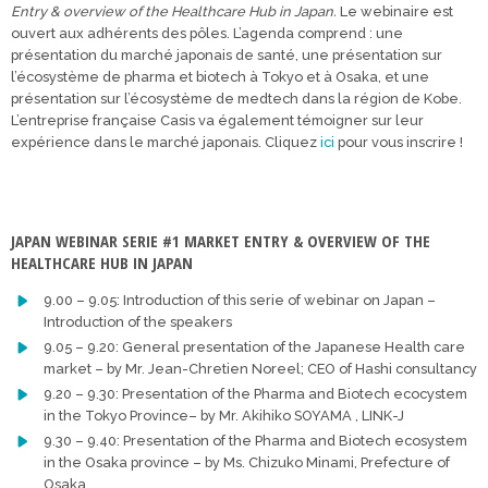
Entry & overview of the Healthcare Hub in Japan.
Le webinaire est
ouvert aux adhérents des pôles. L’agenda comprend : une
présentation du marché japonais de santé, une présentation sur
l’écosystème de pharma et biotech à Tokyo et à Osaka, et une
présentation sur l’écosystème de medtech dans la région de Kobe.
L’entreprise française Casis va également témoigner sur leur
expérience dans le marché japonais. Cliquez
ici
pour vous inscrire !
JAPAN WEBINAR SERIE #1 MARKET ENTRY & OVERVIEW OF THE
HEALTHCARE HUB IN JAPAN
9.00 – 9.05: Introduction of this serie of webinar on Japan –
Introduction of the speakers
9.05 – 9.20: General presentation of the Japanese Health care
market – by Mr. Jean-Chretien Noreel; CEO of Hashi consultancy
9.20 – 9.30: Presentation of the Pharma and Biotech ecocystem
in the Tokyo Province– by Mr. Akihiko SOYAMA , LINK-J
9.30 – 9.40: Presentation of the Pharma and Biotech ecosystem
in the Osaka province – by Ms. Chizuko Minami, Prefecture of
Osaka