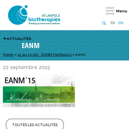
Retour
Retour
Retour
Retour
Retour
Retour
Retour
Retour
Menu
À propos
Notre réseau
Actus, événements, AAP
Notre offre
Nous rejoindre
Emploi
Domaines d
Appels à pr
FR
EN
Présentation du pôle
Membres du pôle
Actualités
Diversifiez votre réseau
En tant qu’adhérent
Offres d’emploi
Biothérapies
régionaux
ACTUALITÉS
EANM
Domaines d’excellence
Partenaires
Événements
Visez l’international
En tant que partenaire
Candidatures
Technologie
nationaux
Equipe
Réseau européen
Appels à projets
Développez vos projets d’innovation
Home
>
12 au 15 oct. : EANM Hambourg
>
eanm
Numérique p
européens &
Conseil d’administration
Gagnez en visibilité
Prévention 
22 septembre 2015
Comité scientifique
Financeurs
TOUTES LES ACTUALITÉS