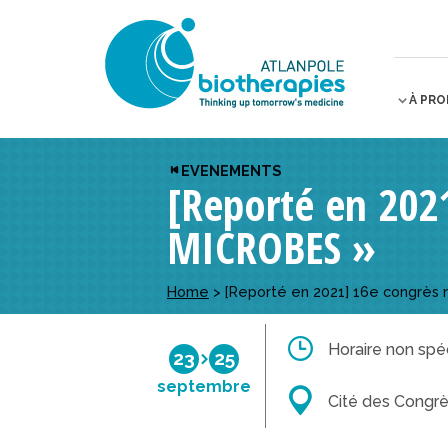
À PR
EVENEMENTS
[Reporté en 202
MICROBES »
Home
>
[Reporté en 2021] 16e congrès 
Horaire non spéc
23
25
septembre
Cité des Congr