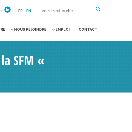
er
FR
EN
FRE
NOUS REJOINDRE
EMPLOI
CONTACT
 la SFM «