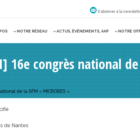
S'abonner à la newslett
OPOS
NOTRE RÉSEAU
ACTUS, ÉVÉNEMENTS, AAP
NOTRE OF
1] 16e congrès national de
national de la SFM « MICROBES »
ifié
ès de Nantes