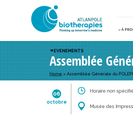
À PR
EVENEMENTS
Assemblée Géné
Home
>
Assemblée Générale du POLE
Horaire non spécifi
06
octobre
Musée des Impress