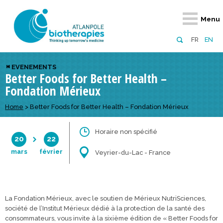
Retour
Retour
Retour
Retour
Retour
Retour
Retour
Retour
Menu
À propos
Notre réseau
Actus, événements, AAP
Notre offre
Nous rejoindre
Emploi
Domaines d
Appels à pr
FR
EN
Présentation du pôle
Membres du pôle
Actualités
Diversifiez votre réseau
En tant qu’adhérent
Offres d’emploi
Biothérapies
régionaux
EVENEMENTS
Better Foods for Better Health –
Domaines d’excellence
Partenaires
Événements
Visez l’international
En tant que partenaire
Candidatures
Technologie
nationaux
Fondation Mérieux
Equipe
Réseau européen
Appels à projets
Développez vos projets d’innovation
Numérique p
européens &
Home
>
Better Foods for Better Health – Fondation Mérieux
Conseil d’administration
Gagnez en visibilité
Prévention 
Horaire non spécifié
Comité scientifique
20
22
mars
février
Veyrier-du-Lac - France
Financeurs
La Fondation Mérieux, avec le soutien de Mérieux NutriSciences,
société de l’Institut Mérieux dédié à la protection de la santé des
consommateurs, vous invite à la sixième édition de « Better Foods for