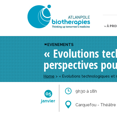
À PR
EVENEMENTS
« Evolutions te
perspectives po
Home
>
« Evolutions technologiques et
9h30 à 18h
05
janvier
Carquefou - Théâtre 