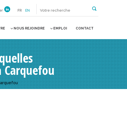
er
FR
EN
FRE
NOUS REJOINDRE
EMPLOI
CONTACT
quelles
à Carquefou
Carquefou