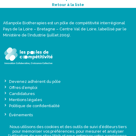
Retour à la liste
Atlanpole Biotherapies est un pôle de compétitivité interrégional
Pays de la Loire – Bretagne – Centre Val de Loire, labellisé par le
Ministère de l’Industrie (juillet 2005).
Devenez adhérent du pôle
Offres d’emploi
Candidatures
Mentions légales
Politique de confidentialité
Événements
Actualités
Nous utilisons des cookies et des outils de suivi d’éditeurs tiers
Une offre globale sur-mesure
pour mémoriser vos préférences, pour mesurer et analyser
Presse
l'utilisation de nos sites Web et pour optimiser votre expérience.