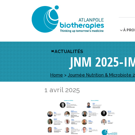
À PR
ACTUALITÉS
JNM 2025-I
Home
>
Journée Nutrition & Microbiote 
1 avril 2025