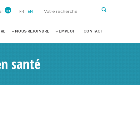
er
FR
EN
FRE
NOUS REJOINDRE
EMPLOI
CONTACT
en santé