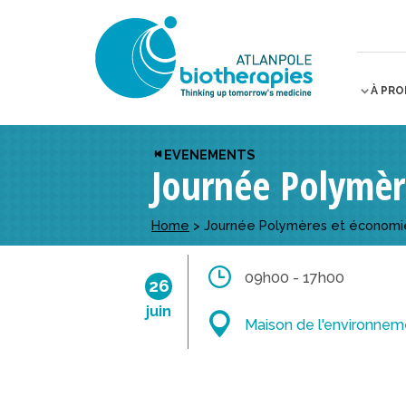
À PR
EVENEMENTS
Journée Polymère
Home
>
Journée Polymères et économie 
09h00 - 17h00
26
juin
Maison de l'environnemen