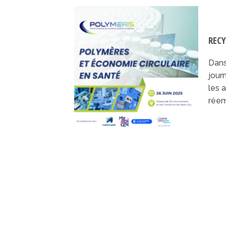
RECY
Dans
jour
les 
réem