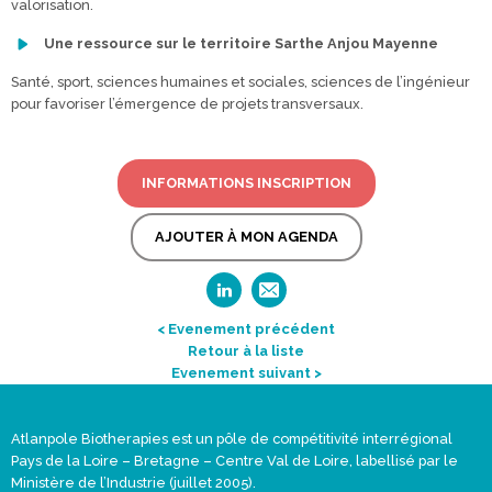
valorisation.
Une ressource sur le territoire Sarthe Anjou Mayenne
Santé, sport, sciences humaines et sociales, sciences de l’ingénieur
pour favoriser l’émergence de projets transversaux.
INFORMATIONS INSCRIPTION
AJOUTER À MON AGENDA
< Evenement précédent
Retour à la liste
Evenement suivant >
Atlanpole Biotherapies est un pôle de compétitivité interrégional
Pays de la Loire – Bretagne – Centre Val de Loire, labellisé par le
Ministère de l’Industrie (juillet 2005).