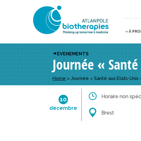
À PR
EVENEMENTS
Journée « Santé 
Home
>
Journée « Santé aux Etats-Unis 
Horaire non spéci
10
décembre
Brest