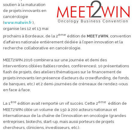
soutien à la maturation
de projets innovants en
cancérologie
(
www.matwin.fr
),
organise les 12 et 13 mai
ème
prochains à Bordeaux, de la 2
édition de
MEET
2WIN
, convention
d’affaires nationale entièrement dédiée à l’open innovation et la
recherche collaborative en cancérologie.
MEET2WIN 2016 combinera sur une journée et demi des
interventions ciblées (tables rondes, conférences), 10 présentations
flash de projets, des ateliers thématiques sur le financement de
projets innovants (en présence d’acteurs du crowdfunding, de fonds,
de banques, etc.) et 2 demi-journées de créneaux de rendez-vous
en face à face.
ère
ème
La 1
édition avait remporté un vif succès. Cette 2
édition de
MEET2WIN cible un volume de 150 à 200 acteurs nationaux et
internationaux de la chaîne de l’innovation en oncologie (grandes
entreprises, biotechs, start-up, mais aussi porteurs de projets
chercheurs, cliniciens, investisseurs, etc.).