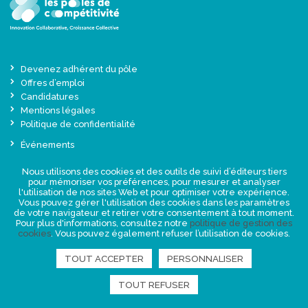
Devenez adhérent du pôle
Offres d’emploi
Candidatures
Mentions légales
Politique de confidentialité
Événements
Actualités
Nous utilisons des cookies et des outils de suivi d’éditeurs tiers
Une offre globale sur-mesure
pour mémoriser vos préférences, pour mesurer et analyser
Presse
l'utilisation de nos sites Web et pour optimiser votre expérience.
Vous pouvez gérer l'utilisation des cookies dans les paramètres
de votre navigateur et retirer votre consentement à tout moment.
NEWSLETTER
Pour plus d'informations, consultez notre
politique de gestion des
cookies
. Vous pouvez également refuser l’utilisation de cookies.
TOUT ACCEPTER
PERSONNALISER
RETROUVEZ-NOUS
TOUT REFUSER