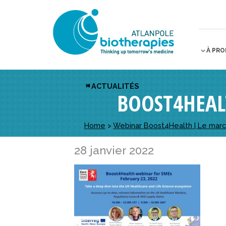
À PR
ACTUALITÉS
BOOST4HEAL
Home
>
Webinar Boost4Health | Le mar
28 janvier 2022