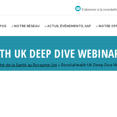
S'abonner à la newslett
OPOS
NOTRE RÉSEAU
ACTUS, ÉVÉNEMENTS, AAP
NOTRE OF
TH UK DEEP DIVE WEBINA
ché de la Santé au Royaume-Uni
>
Boost4Health UK Deep Dive W