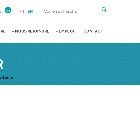
er
FR
EN
FRE
NOUS REJOINDRE
EMPLOI
CONTACT
R
ebinar