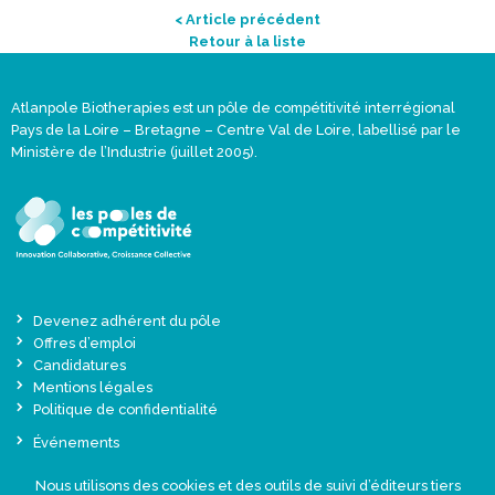
< Article précédent
Retour à la liste
Atlanpole Biotherapies est un pôle de compétitivité interrégional
Pays de la Loire – Bretagne – Centre Val de Loire, labellisé par le
Ministère de l’Industrie (juillet 2005).
Devenez adhérent du pôle
Offres d’emploi
Candidatures
Mentions légales
Politique de confidentialité
Événements
Actualités
Nous utilisons des cookies et des outils de suivi d’éditeurs tiers
Une offre globale sur-mesure