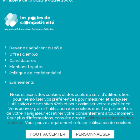
Ministère de l’Industrie (juillet 2005).
Devenez adhérent du pôle
Offres d’emploi
Candidatures
Mentions légales
Politique de confidentialité
Événements
Actualités
Nous utilisons des cookies et des outils de suivi d’éditeurs tiers
Une offre globale sur-mesure
pour mémoriser vos préférences, pour mesurer et analyser
Presse
l'utilisation de nos sites Web et pour optimiser votre expérience.
Vous pouvez gérer l'utilisation des cookies dans les paramètres
de votre navigateur et retirer votre consentement à tout moment.
NEWSLETTER
Pour plus d'informations, consultez notre
politique de gestion des
cookies
. Vous pouvez également refuser l’utilisation de cookies.
TOUT ACCEPTER
PERSONNALISER
RETROUVEZ-NOUS