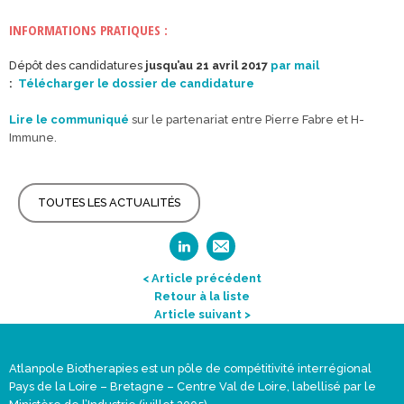
INFORMATIONS PRATIQUES :
Dépôt des candidatures
jusqu’au 21 avril 2017
par mail
:
Télécharger le dossier de candidature
Lire le communiqué
sur le partenariat entre Pierre Fabre et H-
Immune.
TOUTES LES ACTUALITÉS
< Article précédent
Retour à la liste
Article suivant >
Atlanpole Biotherapies est un pôle de compétitivité interrégional
Pays de la Loire – Bretagne – Centre Val de Loire, labellisé par le