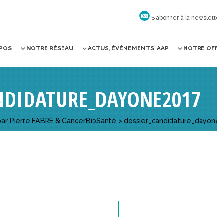
S'abonner à la newslett
OPOS
NOTRE RÉSEAU
ACTUS, ÉVÉNEMENTS, AAP
NOTRE OF
NDIDATURE_DAYONE2017
par Pierre FABRE & CancerBioSanté
>
dossier_candidature_dayon