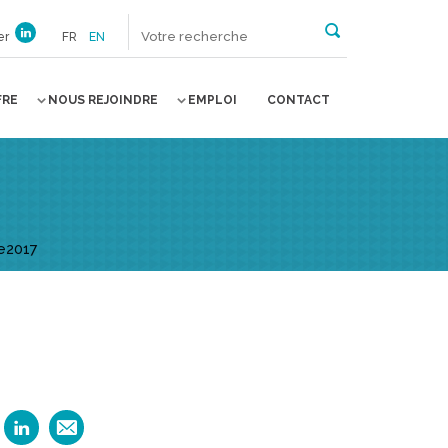
er
FR
EN
FRE
NOUS REJOINDRE
EMPLOI
CONTACT
e2017