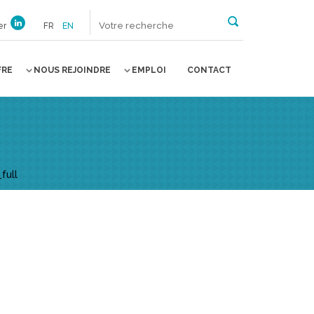
er
FR
EN
FRE
NOUS REJOINDRE
EMPLOI
CONTACT
full