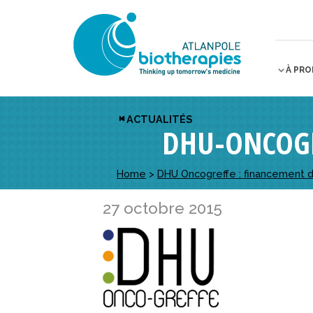
À PR
ACTUALITÉS
DHU-ONCOGR
Home
>
DHU Oncogreffe : financement 
27 octobre 2015