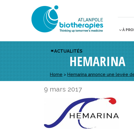
À PR
ACTUALITÉS
HEMARINA
Home
>
Hemarina annonce une levée de 
9 mars 2017