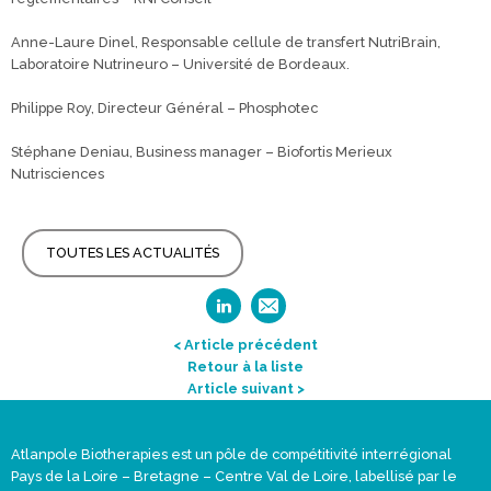
Anne-Laure Dinel, Responsable cellule de transfert NutriBrain,
Laboratoire Nutrineuro – Université de Bordeaux.
Philippe Roy, Directeur Général – Phosphotec
Stéphane Deniau, Business manager – Biofortis Merieux
Nutrisciences
TOUTES LES ACTUALITÉS
< Article précédent
Retour à la liste
Article suivant >
Atlanpole Biotherapies est un pôle de compétitivité interrégional
Pays de la Loire – Bretagne – Centre Val de Loire, labellisé par le