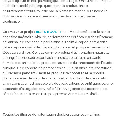
(physiologique et non pathologique) lié à l’âge. Un autre exemple :
la choline, molécule impliquée dans la production de
neurotransmetteurs, fournie par la biomasse marine ou encore le
chitosan aux propriétés hémostatiques, fixation de graisse,
cicatrisation…
Zoom sur le projet
BRAIN BOOSTER
qui vise à améliorer la santé
cognitive (mémoire, vitalité, performances cérébrales) chez l’homme
et l’animal de compagnie par la mise au point d’ingrédients à forte
valeur ajoutée issus de co-produits marins, et plus précisément de
têtes de sardines. Conçus comme produits d’alimentation naturels,
ces ingrédients s’adressent aux marchés de la nutrition-santé
humaine et animale. Le projet est au stade du lancement de l’étude
clinique. Une cohorte de personnes de 60 à 70 ans a été constituée,
qui recevra pendant 6 mois le produit Brainbooster et le produit
placebo. « Avec le suivi des patients et en fonction des résultats ;
une valorisation est possible via des publications scientifiques ou une
demande d’allégation envoyée à l’EFSA agence européenne de
sécurité alimentaire en Europe» précise Anne-Laure Dinel.
Toutes les filières de valorisation des bioressources marines