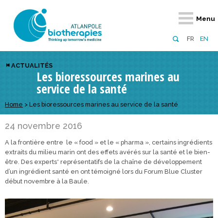
Retour
Retour
Retour
Retour
Retour
Retour
Retour
Retour
Menu
À propos
Notre réseau
Actus, événements, AAP
Notre offre
Nous rejoindre
Emploi
Domaines d
Appels à pr
FR
EN
Présentation du pôle
Membres du pôle
Actualités
Diversifiez votre réseau
En tant qu’adhérent
Offres d’emploi
Biothérapies
régionaux
ACTUALITÉS
Les bioressources marines au
Domaines d’excellence
Partenaires
Événements
Visez l’international
En tant que partenaire
Candidatures
Technologie
nationaux
service de la santé
Equipe
Réseau européen
Appels à projets
Développez vos projets d’innovation
Numérique p
européens &
Home
>
Les bioressources marines au service de la santé
Conseil d’administration
Gagnez en visibilité
Prévention 
24 novembre 2016
Comité scientifique
A la frontière entre le « food » et le « pharma », certains ingrédients
Financeurs
extraits du milieu marin ont des effets avérés sur la santé et le bien-
être. Des experts* représentatifs de la chaîne de développement
d’un ingrédient santé en ont témoigné lors du Forum Blue Cluster
début novembre à la Baule.