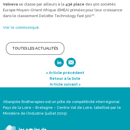
Valneva
se classe par ailleurs à la
43è place
des 500 sociétés
Europe Moyen-Orient Afrique (EMEA) primées pour leur croissance
dans le classement Deloitte Technology Fast 500™.
Voir le communiqué
.
TOUTES LES ACTUALITÉS
< Article précédent
Retour à la liste
Article suivant >
Atlanpole Biotherapies est un pôle de compétitivité interrégional
Pays de la Loire – Bretagne – Centre Val de Loire, labellisé par le
Ministère de l’Industrie (juillet 2005).