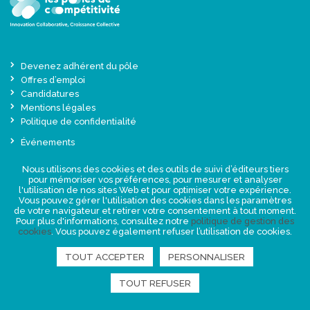
Devenez adhérent du pôle
Offres d’emploi
Candidatures
Mentions légales
Politique de confidentialité
Événements
Actualités
Nous utilisons des cookies et des outils de suivi d’éditeurs tiers
Une offre globale sur-mesure
pour mémoriser vos préférences, pour mesurer et analyser
Presse
l'utilisation de nos sites Web et pour optimiser votre expérience.
Vous pouvez gérer l'utilisation des cookies dans les paramètres
de votre navigateur et retirer votre consentement à tout moment.
NEWSLETTER
Pour plus d'informations, consultez notre
politique de gestion des
cookies
. Vous pouvez également refuser l’utilisation de cookies.
TOUT ACCEPTER
PERSONNALISER
RETROUVEZ-NOUS
TOUT REFUSER