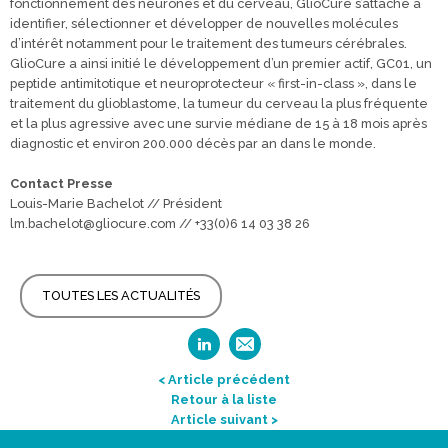
fonctionnement des neurones et du cerveau, GlioCure s’attache à
identifier, sélectionner et développer de nouvelles molécules
d’intérêt notamment pour le traitement des tumeurs cérébrales.
GlioCure a ainsi initié le développement d’un premier actif, GC01, un
peptide antimitotique et neuroprotecteur « first-in-class », dans le
traitement du glioblastome, la tumeur du cerveau la plus fréquente
et la plus agressive avec une survie médiane de 15 à 18 mois après
diagnostic et environ 200.000 décès par an dans le monde.
Contact Presse
Louis-Marie Bachelot // Président
lm.bachelot@gliocure.com // +33(0)6 14 03 38 26
TOUTES LES ACTUALITÉS
< Article précédent
Retour à la liste
Article suivant >