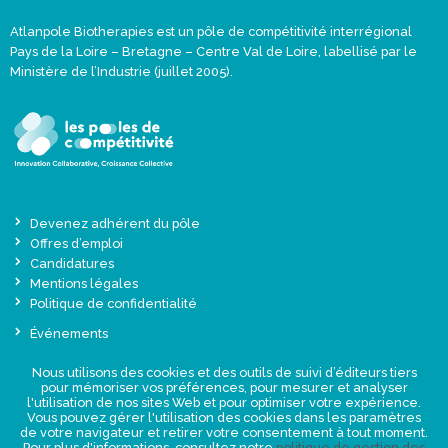
Atlanpole Biotherapies est un pôle de compétitivité interrégional
Pays de la Loire – Bretagne – Centre Val de Loire, labellisé par le
Ministère de l’Industrie (juillet 2005).
Devenez adhérent du pôle
Offres d’emploi
Candidatures
Mentions légales
Politique de confidentialité
Événements
Actualités
Nous utilisons des cookies et des outils de suivi d’éditeurs tiers
Une offre globale sur-mesure
pour mémoriser vos préférences, pour mesurer et analyser
Presse
l'utilisation de nos sites Web et pour optimiser votre expérience.
Vous pouvez gérer l'utilisation des cookies dans les paramètres
de votre navigateur et retirer votre consentement à tout moment.
NEWSLETTER
Pour plus d'informations, consultez notre
politique de gestion des