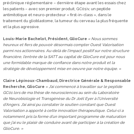
préclinique réglementaire – dernière étape avant les essais chez
les patients – avec son premier produit, GC01iv, un peptide
antimitotique et neuro-protecteur « first-in-class », dans le
traitement du glioblastome, la tumeur du cerveau la plus fréquente
et la plus agressive.
Louis-Marie Bachelot, Président, GlioCure
« Nous sommes
heureux et fiers de pouvoir désormais compter Ouest Valorisation
parmi nos actionnaires. Au-delà de l’impact positif sur notre structure
financière, l’entrée de la SATT au capital de GlioCure est pour nous
une formidable marque de confiance dans notre produit et la
stratégie de développement mise en oeuvre par notre équipe. »
Claire Lépinoux-Chambaud, Directrice Générale & Responsable
Recherche, GlioCure
« J’ai commencé à travailler sur le peptide
GC01 lors de ma thèse de neurosciences au sein du Laboratoire
de Neurobiologie et Transgénèse du Dr Joël Eyer à l’Université
d’Angers. J’ai ainsi pu constater le soutien constant que Ouest
Valorisation a apporté à cette innovation thérapeutique. Celui-ci a
notamment pris la forme d’un important programme de maturation
que j’ai eu le plaisir de conduire avant de participer à la création de
GlioCure. »