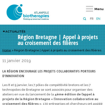
Retour
Retour
Retour
Retour
Retour
Retour
Retour
Retour
Menu
À propos
Notre réseau
Actus, événements, AAP
Notre offre
Nous rejoindre
Emploi
Domaines d
Appels à pr
FR
EN
Présentation du pôle
Membres du pôle
Actualités
Diversifiez votre réseau
En tant qu’adhérent
Offres d’emploi
Biothérapies
régionaux
ACTUALITÉS
Région Bretagne | Appel à projets
Domaines d’excellence
Partenaires
Événements
Visez l’international
En tant que partenaire
Candidatures
Technologie
nationaux
au croisement des filières
Equipe
Réseau européen
Appels à projets
Développez vos projets d’innovation
Numérique p
européens &
Home
>
Région Bretagne | Appel à projets au croisement des filières
Conseil d’administration
Gagnez en visibilité
Prévention 
11 janvier 2019
Comité scientifique
LA RÉGION ENCOURAGE LES PROJETS COLLABORATIFS PORTEURS
Financeurs
D’INNOVATION
Les 8 et 9 janvier, les 7 pôles de compétitivité bretons et les 7
technopoles de Bretagne se sont associés pour organiser des
ateliers en vue du lancement de la
4ème édition de l’appel à
projets de la Région Bretagne « l’innovation collaborative au
croisement des filières »
. 130 entreprises et chercheurs ont assisté