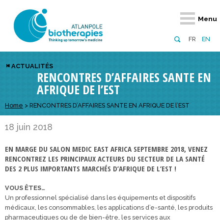
Retour
Retour
Retour
Retour
Retour
Retour
Retour
Retour
Menu
À propos
Notre réseau
Actus, événements, AAP
Notre offre
Nous rejoindre
Emploi
Domaines d
Appels à pr
FR
EN
Présentation du pôle
Membres du pôle
Actualités
Diversifiez votre réseau
En tant qu’adhérent
Offres d’emploi
Biothérapies
régionaux
ACTUALITÉS
RENCONTRES D’AFFAIRES SANTE EN
Domaines d’excellence
Partenaires
Événements
Visez l’international
En tant que partenaire
Candidatures
Technologie
nationaux
AFRIQUE DE l’EST
Equipe
Réseau européen
Appels à projets
Développez vos projets d’innovation
Numérique p
européens &
Home
>
RENCONTRES D’AFFAIRES SANTE EN AFRIQUE DE l’EST
Conseil d’administration
Gagnez en visibilité
Prévention 
18 juin 2018
Comité scientifique
EN MARGE DU SALON MEDIC EAST AFRICA SEPTEMBRE 2018, VENEZ
Financeurs
RENCONTREZ LES PRINCIPAUX ACTEURS DU SECTEUR DE LA SANTÉ
DES 2 PLUS IMPORTANTS MARCHÉS D’AFRIQUE DE L’EST !
VOUS ÊTES…
Un professionnel spécialisé dans les équipements et dispositifs
médicaux, les consommables, les applications d’e-santé, les produits
pharmaceutiques ou de de bien-être, les services aux