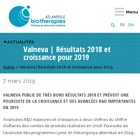
Retour
Retour
Retour
Retour
Retour
Retour
Retour
Retour
Menu
À propos
Notre réseau
Actus, événements, AAP
Notre offre
Nous rejoindre
Emploi
Domaines d
Appels à pr
FR
EN
Présentation du pôle
Membres du pôle
Actualités
Diversifiez votre réseau
En tant qu’adhérent
Offres d’emploi
Biothérapies
régionaux
ACTUALITÉS
Valneva | Résultats 2018 et
Domaines d’excellence
Partenaires
Événements
Visez l’international
En tant que partenaire
Candidatures
Technologie
nationaux
croissance pour 2019
Equipe
Réseau européen
Appels à projets
Développez vos projets d’innovation
Numérique p
européens &
Home
>
Valneva | Résultats 2018 et croissance pour 2019
Conseil d’administration
Gagnez en visibilité
Prévention 
7 mars 2019
Comité scientifique
VALNEVA PUBLIE DE TRÈS BONS RÉSULTATS 2018 ET PRÉVOIT UNE
Financeurs
POURSUITE DE LA CROISSANCE ET DES AVANCÉES R&D IMPORTANTES
EN 2019
Avancées R&D majeures et croissance à deux chiffres du chiffre
d’affaires des ventes de produits réalisées en 2018; Poursuite de
.
l’avancée des programmes Lyme et chikungunya attendue en 2019