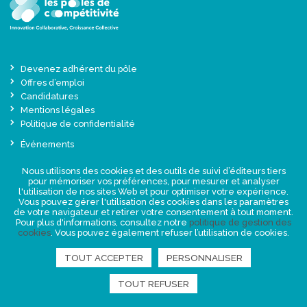
Devenez adhérent du pôle
Offres d’emploi
Candidatures
Mentions légales
Politique de confidentialité
Événements
Actualités
Nous utilisons des cookies et des outils de suivi d’éditeurs tiers
Une offre globale sur-mesure
pour mémoriser vos préférences, pour mesurer et analyser
Presse
l'utilisation de nos sites Web et pour optimiser votre expérience.
Vous pouvez gérer l'utilisation des cookies dans les paramètres
de votre navigateur et retirer votre consentement à tout moment.
NEWSLETTER
Pour plus d'informations, consultez notre
politique de gestion des
cookies
. Vous pouvez également refuser l’utilisation de cookies.
TOUT ACCEPTER
PERSONNALISER
RETROUVEZ-NOUS
TOUT REFUSER