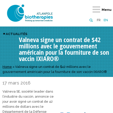
Retour
Retour
Retour
Retour
Retour
Retour
Retour
Retour
Menu
À propos
Notre réseau
Actus, événements, AAP
Notre offre
Nous rejoindre
Emploi
Domaines d
Appels à pr
FR
EN
Présentation du pôle
Membres du pôle
Actualités
Diversifiez votre réseau
En tant qu’adhérent
Offres d’emploi
Biothérapies
régionaux
ACTUALITÉS
Valneva signe un contrat de $42
Domaines d’excellence
Partenaires
Événements
Visez l’international
En tant que partenaire
Candidatures
Technologie
nationaux
millions avec le gouvernement
Equipe
Réseau européen
Appels à projets
Développez vos projets d’innovation
Numérique p
européens &
américain pour la fourniture de son
vaccin IXIARO®
Conseil d’administration
Gagnez en visibilité
Prévention 
Home
>
Valneva signe un contrat de $42 millions avec le
Comité scientifique
gouvernement américain pour la fourniture de son vaccin IXIARO®
Financeurs
17 mars 2016
Valneva SE, société leader dans
l’industrie du vaccin, annonce ce
jour avoir signé un contrat de 42
millions de dollars avec le
Département de la Défense