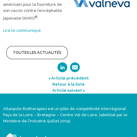
américain pour la fourniture de
son vaccin contre l’encéphalite
®
japonaise IXIARO
.
Lire le communiqué
TOUTES LES ACTUALITÉS
< Article précédent
Retour à la liste
Article suivant >
Atlanpole Biotherapies est un pôle de compétitivité interrégional
Pays de la Loire – Bretagne – Centre Val de Loire, labellisé par le
Ministère de l’Industrie (juillet 2005).